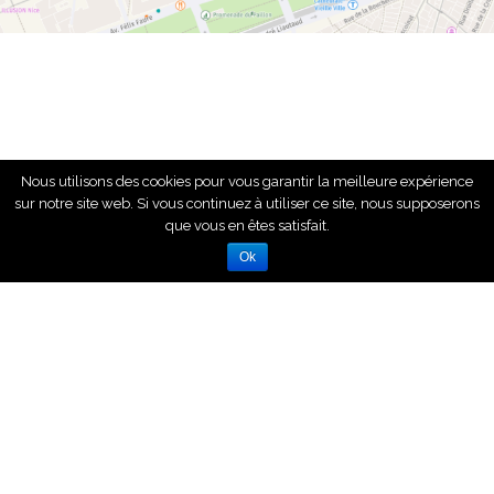
Nous utilisons des cookies pour vous garantir la meilleure expérience
sur notre site web. Si vous continuez à utiliser ce site, nous supposerons
que vous en êtes satisfait.
Ok
© Praesidium Avocats 2018 | Made with ♥ by
CONCEPTING